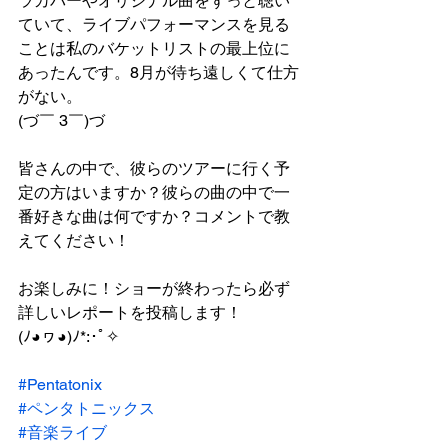
ラカバーやオリジナル曲をずっと聴い
ていて、ライブパフォーマンスを見る
ことは私のバケットリストの最上位に
あったんです。8月が待ち遠しくて仕方
がない。
(づ￣ 3￣)づ
皆さんの中で、彼らのツアーに行く予
定の方はいますか？彼らの曲の中で一
番好きな曲は何ですか？コメントで教
えてください！
お楽しみに！ショーが終わったら必ず
詳しいレポートを投稿します！
(ﾉ◕ヮ◕)ﾉ*:･ﾟ✧
#Pentatonix
#ペンタトニックス
#音楽ライブ