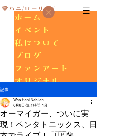
🧡ハニ/ローリス⚡
ホーム
イベント
私について
ブログ
ファンアート
オリジナル
記事
ギャラリー
Wan Hani Nabilah
6月8日
読了時間: 1分
オーマイガー、ついに実
現！ペンタトニックス、日
本でライブ！ 🇯🇵🎤