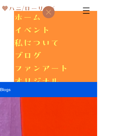
🧡ハニ/ローリス⚡
ホーム
イベント
私について
ブログ
ファンアート
オリジナル
Blogs
ギャラリー