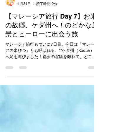
Wan Hani Nabilah
1月31日
読了時間: 2分
【マレーシア旅行 Day 7】お米
の故郷、ケダ州へ！のどかな風
景とヒーローに出会う旅
マレーシア旅行もついに7日目。今日は「マレーシ
アの米びつ」とも呼ばれる、**ケダ州（Kedah）**
へ足を運びました！都会の喧騒を離れて、どこま
でも続く緑に癒やされた一日を振り返ります。 🌾
どこまでも続く、黄金色の田園風景 車窓から見え
る景色が、一気にのどかな田園風景（Bendang）
に変わりました。 青い空と、見渡す限りの緑のコ
ントラストが本当に綺麗で、思わず何度もシャッ
ターを切ってしまいます。 道端で見つけた**案外
（かかし）**が、マレーシア国旗の「ジャル・グミ
ラン」を誇らしげに持っていて、なんだかほっこ
り。マレーシアらしい、温かみのある風景に出会