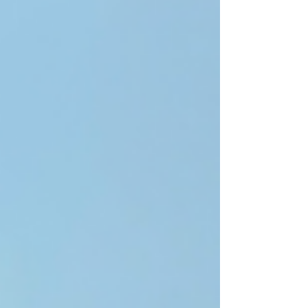
くて、思わず足を止めてしまいました。 空の上で
の最後のマレーシア飯 帰りの飛行機、窓の外には
どこまでも続く青い空と白い雲。機内食では、マ
レーシアらしい味付けのご飯をいただきました。
一口食べるごとに「あぁ、今回の旅も最高だった
な」と実感が湧いてきます。機窓から見下ろす夜
景も、まるで宝石を散りばめたようで本当に綺麗
でした。 日本に到着！やっぱり落ち着く和の味 成
田に無事到着。日本に戻ってきて最初に食べたの
は、やっぱり 和食 です！ 五右衛門のタコとペペロ
ンチーノのパスタ