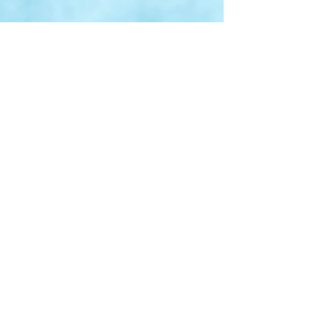
えました。 🏙️ 巨大な「KEDAH」サインがお出迎
え！ 高速道路を走っていると、**「Selamat
Datang KEDAH（ケダ州へようこそ）」 の巨大な
サインが見えてきました！背後には アロースタ
ー・タワー（Menara Alor Setar）**も描かれてい
て、ケダ州に来た実感が湧いてきます。 「Majlis
Perbandaran Sungai Petani（スンガイ・プタニ市
議