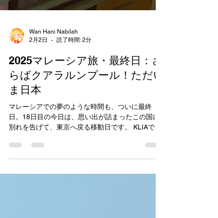
Wan Hani Nabilah
2月2日
読了時間: 2分
2025マレーシア旅・最終日：さ
らばクアラルンプール！ただい
ま日本
マレーシアでの夢のような時間も、ついに最終
日。18日目の今日は、思い出が詰まったこの国に
別れを告げて、東京へ戻る移動日です。 KLIAで見
つけた「ヘリテージ・レーン」 空港（KLIA）に早
めに到着すると、**「Heritage Lane Melaka」**と
いう素敵な展示エリアを発見しました！マラッカ
のジョンカーストリート（Jonker Walk）を再現し
たフォトスポットがあって、最後にまたマレーシ
アの文化に触れられたのが嬉しかったです。真っ
赤なポストやカラフルな街並みのイラストが可愛