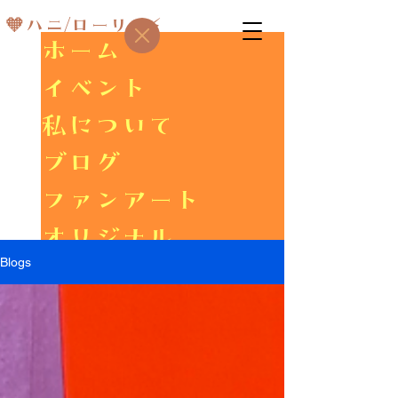
🧡ハニ/ローリス⚡
ホーム
イベント
私について
ブログ
ファンアート
オリジナル
Blogs
ギャラリー